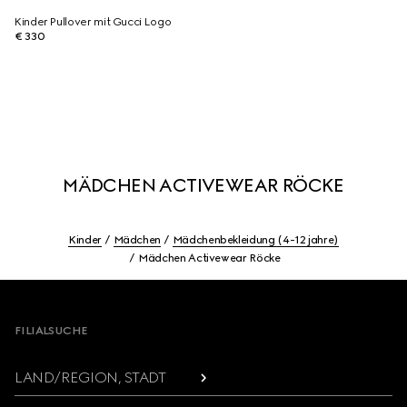
Kinder Pullover mit Gucci Logo
€ 330
MÄDCHEN ACTIVEWEAR RÖCKE
Kinder
Mädchen
Mädchenbekleidung (4-12 jahre)
Mädchen Activewear Röcke
Footer
FILIALSUCHE
LAND/REGION, STADT