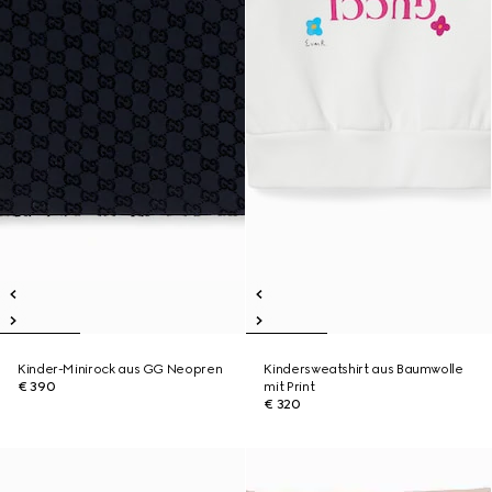
Kinder-Minirock aus GG Neopren
Kindersweatshirt aus Baumwolle
€ 390
mit Print
€ 320