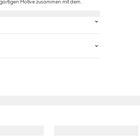
nzigartigen Motive zusammen mit dem
 textilen Accessoires und Lederwaren.