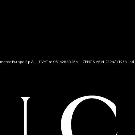
mmerce Europe S.p.A. - IT VAT nr 05142860484. LIZENZ SIAE N. 2294/I/1936 und