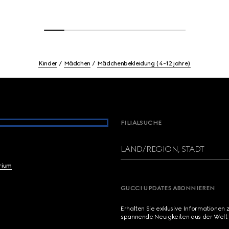
Kinder
Mädchen
Mädchenbekleidung (4-12 jahre)
FILIALSUCHE
LAND/REGION, STADT
brium
GUCCI UPDATES ABONNIEREN
Erhalten Sie exklusive Informationen 
spannende Neuigkeiten aus der Welt 