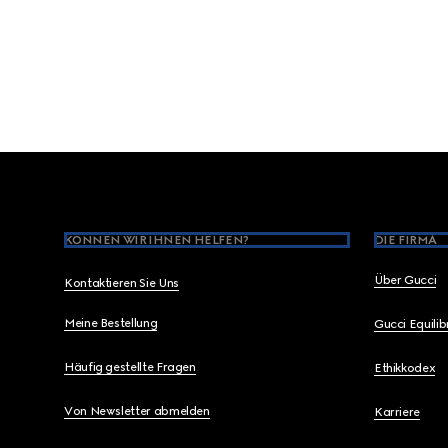
Footer
KÖNNEN WIR IHNEN HELFEN?
DIE FIRMA
Über Gucci
Kontaktieren Sie Uns
Meine Bestellung
Gucci Equili
Häufig gestellte Fragen
Ethikkodex
Von Newsletter abmelden
Karriere