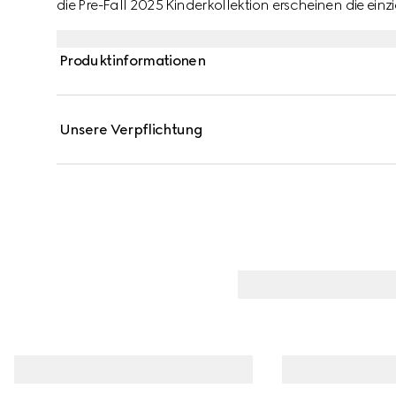
die Pre-Fall 2025 Kinderkollektion erscheinen die ei
Gucci Logo auf einer Reihe von Ready-To-Wear-Looks,
Produktinformationen
Unsere Verpflichtung