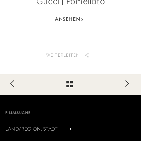
Gucci | Pomellato
ANSEHEN
WEITERLEITEN
Footer
FILIALSUCHE
LAND/REGION, STADT