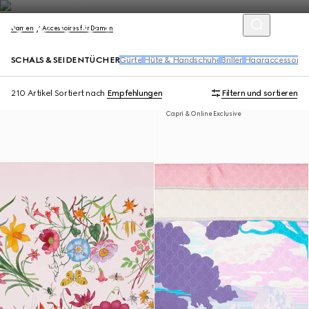
Damen
Accessoires für Damen
SCHALS & SEIDENTÜCHER
Gürtel
Hüte & Handschuhe
Brillen
Haaraccessoire
210 Artikel
Sortiert nach
Empfehlungen
Filtern und sortieren
Capri & Online Exclusive