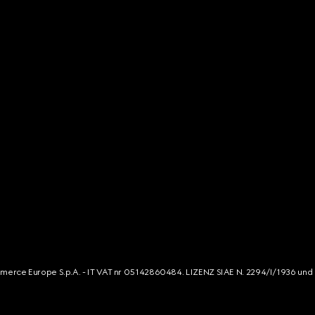
mmerce Europe S.p.A. - IT VAT nr 05142860484. LIZENZ SIAE N. 2294/I/1936 und