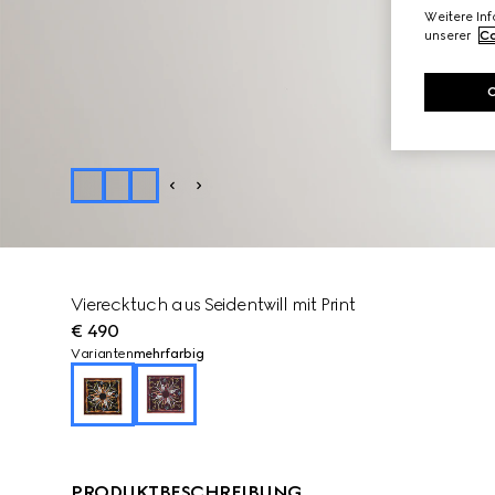
Weitere In
unserer
Co
Vierecktuch aus Seidentwill mit Print
€ 490
Varianten
mehrfarbig
PRODUKTBESCHREIBUNG