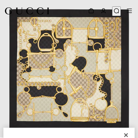
1
/
4