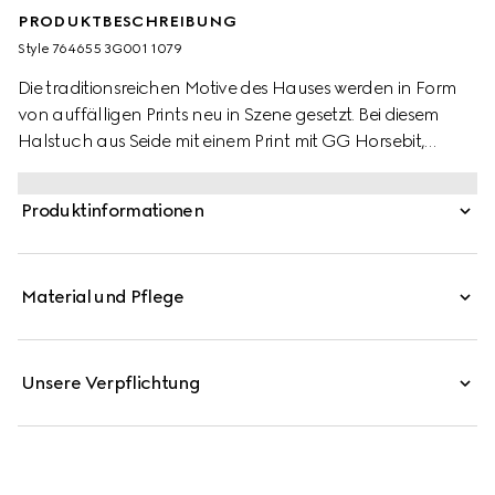
PRODUKTBESCHREIBUNG
Style ‎764655 3G001 1079
Die traditionsreichen Motive des Hauses werden in Form
von auffälligen Prints neu in Szene gesetzt. Bei diesem
Halstuch aus Seide mit einem Print mit GG Horsebit,
Steigbügeln und Ketten werden Designinspirationen von
Gucci aus der Welt des Reitsports aufgegriffen. Eine
Produktinformationen
schwarze Einfassung rundet das elegante Accessoire ab.
Material und Pflege
Unsere Verpflichtung