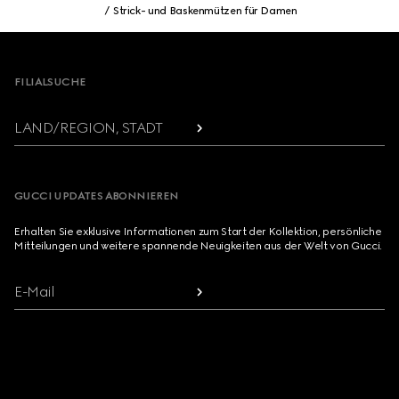
Strick- und Baskenmützen für Damen
Footer
FILIALSUCHE
LAND/REGION, STADT
GUCCI UPDATES ABONNIEREN
Erhalten Sie exklusive Informationen zum Start der Kollektion, persönliche
Mitteilungen und weitere spannende Neuigkeiten aus der Welt von Gucci.
E-Mail