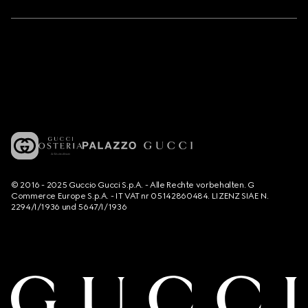
© 2016 - 2025 Guccio Gucci S.p.A. - Alle Rechte vorbehalten. G
Commerce Europe S.p.A. - IT VAT nr 05142860484. LIZENZ SIAE N.
2294/I/1936 und 5647/I/1936