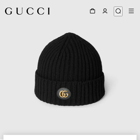
1
/
4