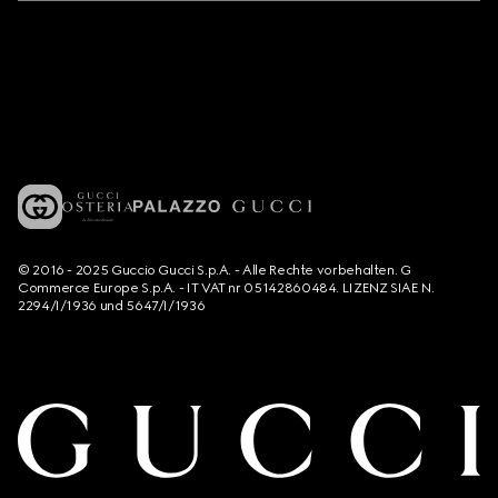
© 2016 - 2025 Guccio Gucci S.p.A. - Alle Rechte vorbehalten. G
Commerce Europe S.p.A. - IT VAT nr 05142860484. LIZENZ SIAE N.
2294/I/1936 und 5647/I/1936