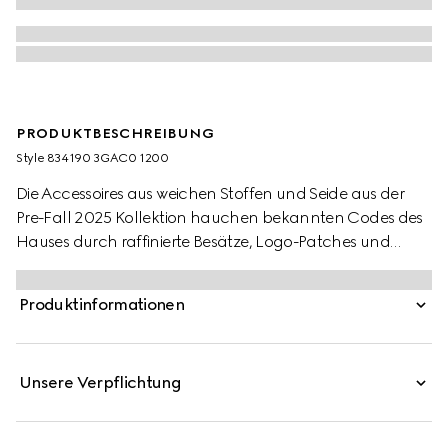
PRODUKTBESCHREIBUNG
Style ‎834190 3GAC0 1200
Die Accessoires aus weichen Stoffen und Seide aus der
Pre-Fall 2025 Kollektion hauchen bekannten Codes des
Hauses durch raffinierte Besätze, Logo-Patches und
dezente Stickereien neues Leben ein. So wird diese Mütze
aus Kaschmir von einem farblich abgestimmten
Produktinformationen
Doppel G Patch aus Leder geziert.
Unsere Verpflichtung