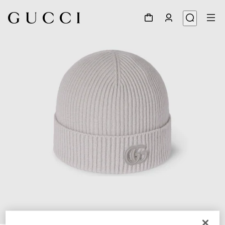
1
/
4