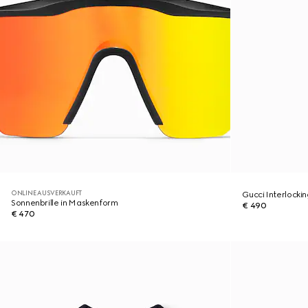
ONLINE AUSVERKAUFT
Gucci Interlocki
Sonnenbrille in Maskenform
€ 490
€ 470