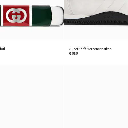
ail
Gucci Shift Herrensneaker
€ 585