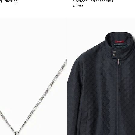
ng Bandring
Klobiger Herrensneaker
€ 790