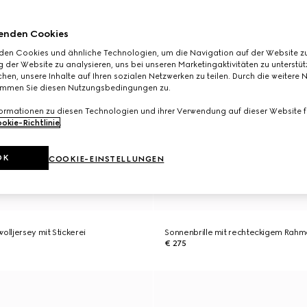
enden Cookies
den Cookies und ähnliche Technologien, um die Navigation auf der Website zu
 der Website zu analysieren, uns bei unseren Marketingaktivitäten zu unterstü
hen, unsere Inhalte auf Ihren sozialen Netzwerken zu teilen. Durch die weitere 
immen Sie diesen Nutzungsbedingungen zu.
formationen zu diesen Technologien und ihrer Verwendung auf dieser Website fi
okie-Richtlinie
.
OK
COOKIE-EINSTELLUNGEN
olljersey mit Stickerei
Sonnenbrille mit rechteckigem Rah
€ 275