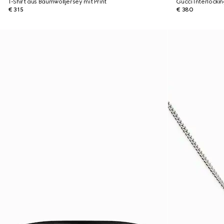
T-Shirt aus Baumwolljersey mit Print
Gucci Interlocki
€ 315
€ 380