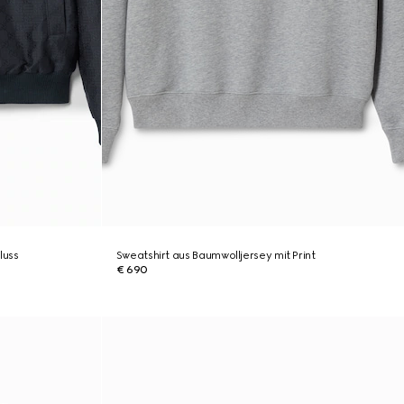
luss
Sweatshirt aus Baumwolljersey mit Print
€ 690