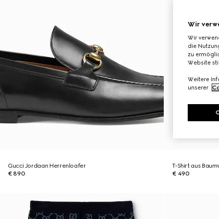
Wir verw
Wir verwen
die Nutzung
zu ermöglic
Website st
Weitere In
unserer
Co
Gucci Jordaan Herrenloafer
T-Shirt aus Baumw
€ 890
€ 490