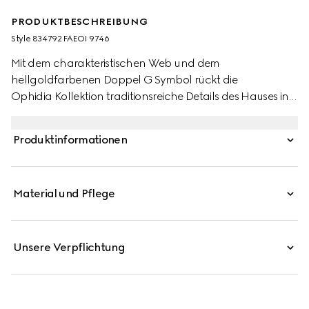
PRODUKTBESCHREIBUNG
Style ‎834792 FAEOI 9746
Mit dem charakteristischen Web und dem
hellgoldfarbenen Doppel G Symbol rückt die
Ophidia Kollektion traditionsreiche Details des Hauses in
den Fokus. Dieses Portemonnaie aus beschichtetem
GG Monogramm-Stoff wird von einem Doppel G und
Produktinformationen
Web-Detail geziert.
Material und Pflege
Unsere Verpflichtung