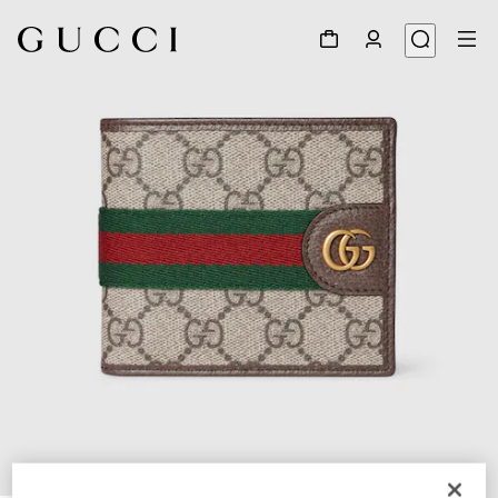
1
/
4