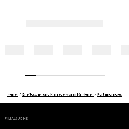
Herren
Brieftaschen und Kleinlederwaren für Herren
Portemonnaies
Footer
FILIALSUCHE