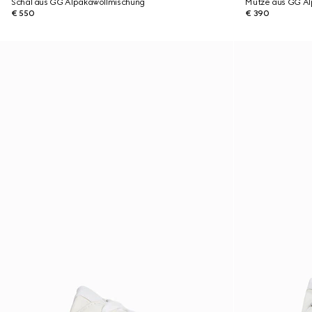
Schal aus GG Alpakawollmischung
Mütze aus GG A
€ 550
€ 390