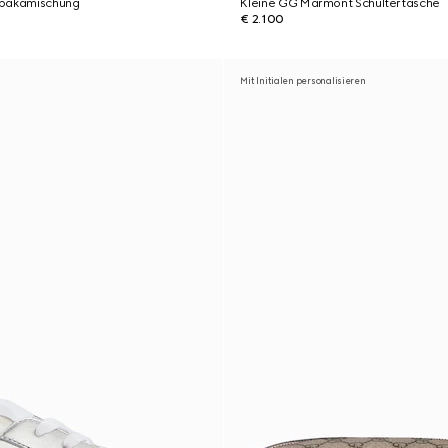
lpakamischung
Kleine GG Marmont Schultertasche
€ 2.100
Mit Initialen personalisieren