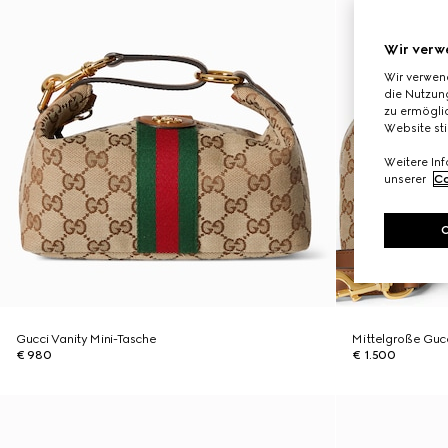
Wir verw
Wir verwen
die Nutzung
zu ermöglic
Website st
Weitere In
unserer
Co
Gucci Vanity Mini-Tasche
Mittelgroße Guc
€ 980
€ 1.500