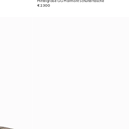
Mittelgroße GG Marmont Schultertasche
€ 2.300