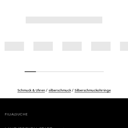
Schmuck & Uhren
silberschmuck
Silberschmuckohrringe
Footer
FILIALSUCHE