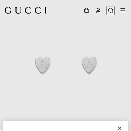
1
/
3