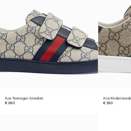
Ace Teenager-Sneaker
Ace Kindersneak
€ 380
€ 350