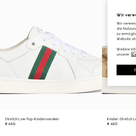
Wir verw
Wir verwen
die Nutzung
zu ermöglic
Website st
Weitere In
unserer
Co
Stretch Low-Top-Kindersneaker
Kinder-Stretch 
€ 450
€ 450