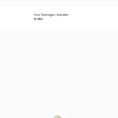
Ace Teenager-Sneaker
€ 380