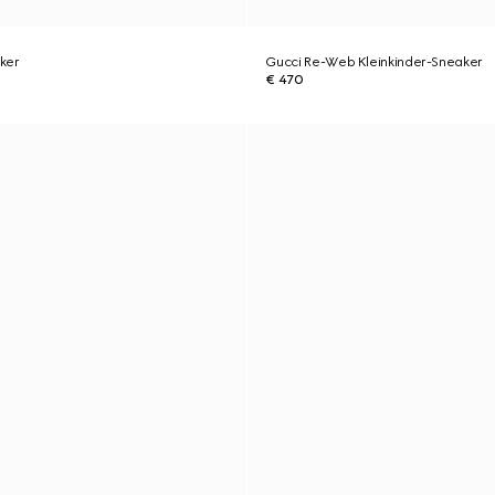
ker
Gucci Re-Web Kleinkinder-Sneaker
€ 470