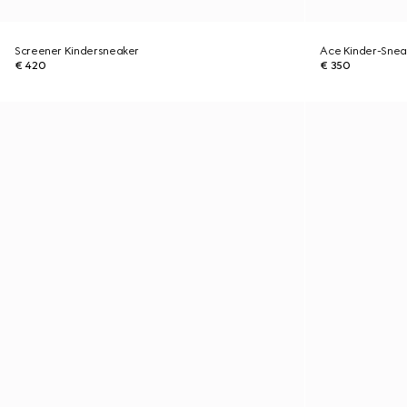
Screener Kindersneaker
Ace Kinder-Snea
€ 420
€ 350