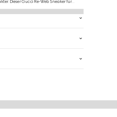
rakter. Dieser Gucci Re-Web Sneaker für
und blauem GG Canvas und farblich