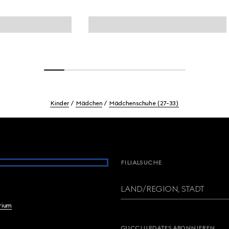
Kinder
Mädchen
Mädchenschuhe (27-33)
FILIALSUCHE
LAND/REGION, STADT
brium
GUCCI UPDATES ABONNIEREN