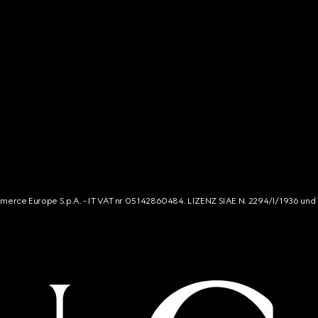
mmerce Europe S.p.A. - IT VAT nr 05142860484. LIZENZ SIAE N. 2294/I/1936 und