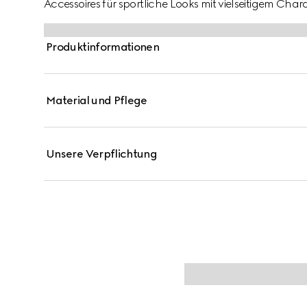
Accessoires für sportliche Looks mit vielseitigem Cha
Kinder kombiniert weißes Leder mit beigefarbenem 
abgestimmten Wildlederdetails.
Produktinformationen
Material und Pflege
Unsere Verpflichtung