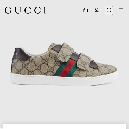
1
/
5