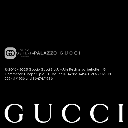
© 2016 - 2025 Guccio Gucci S.p.A. - Alle Rechte vorbehalten. G
Commerce Europe S.p.A. - IT VAT nr 05142860484. LIZENZ SIAE N.
2294/I/1936 und 5647/I/1936