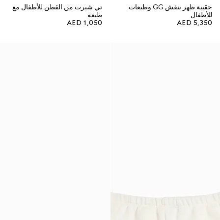
حقيبة ظهر بنقش GG وطبعات
تي شيرت من القطن للأطفال مع
للأطفال
طبعة
AED 1,050
AED 5,350