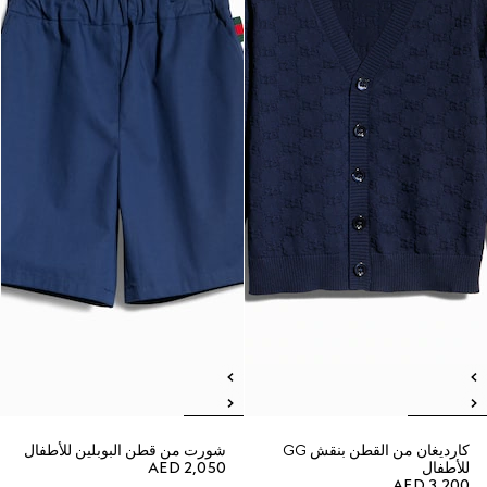
كارديغان من القطن بنقش GG
شورت من قطن البوبلين للأطفال
للأطفال
AED 2,050
AED 3,200