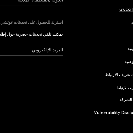
Gucci 
اشترك للحصول على تحديثات غوتشي
يمكنك تلقي تحديثات حصرية حول إطلاق 
نية
البريد الإلكتروني
صية
تعريف الارتباط
يف الارتباط
الشركة
Vulnerability Discl