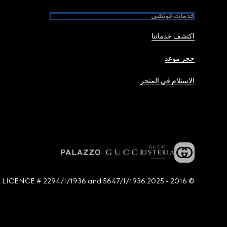
خدمات غوتشي
اكتشف خدماتنا
حجز موعد
الاستلام في المتجر
© 2016 - 2025 Guccio Gucci S.p.A. - All rights reserved. SIAE LICENCE # 2294/I/1936 and 5647/I/1936