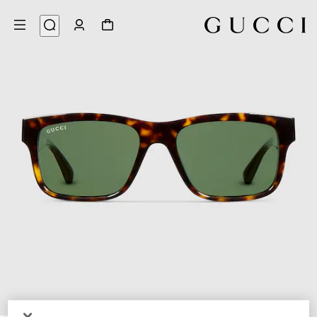
4
/
1