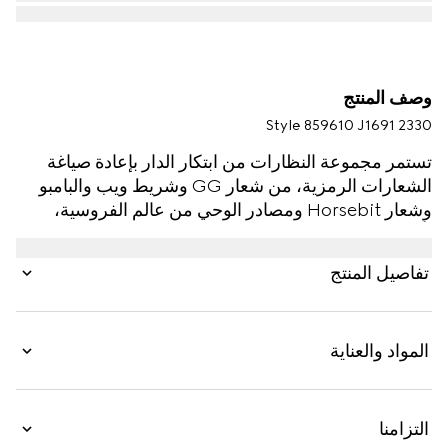
وصف المنتج
Style ‎859610 J1691 2330
تستمر مجموعة النظارات من ابتكار الدار بإعادة صياغة
الشعارات الرمزية، من شعار GG وشريط ويب والبامبو
وشعار Horsebit ومصادر الوحي من عالم الفروسية،
بأقمشة فاخرة ومهارة حِرَفية عالية وتدرجات لونية جديدة
كلياً. يتم تقديم هذه النظارات الشمسية مستطيلة الشكل
تفاصيل المنتج
بالأسيتات اللامع بنقش صدفة ظهر السلحفاة باللون البني
الداكن، وتتميّز بشريط ويب مطلي بالمينا ولوحة معدنية
قرب المفصلة.
المواد والعناية
التزامنا