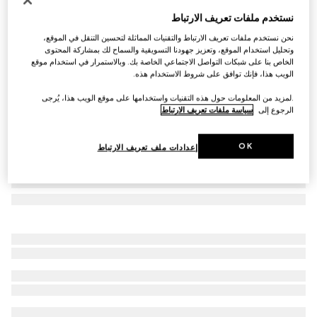
نظارات شمسية بإطار مستطيل الشكل
نستخدم ملفات تعريف الارتباط
€ 345
نحن نستخدم ملفات تعريف الارتباط والتقنيات المماثلة لتحسين التنقل في الموقع،
تنويعات
نقش صدفة ظهر السلحفاة باللون البني الداكن
وتحليل استخدام الموقع، وتعزيز جهودنا التسويقية والسماح لك بمشاركة المحتوى
الخاص بنا على شبكات التواصل الاجتماعي الخاصة بك. وبالاستمرار في استخدام موقع
الويب هذا، فإنك توافق على شروط الاستخدام هذه.
.لمزيد من المعلومات حول هذه التقنيات واستخدامها على موقع الويب هذا، يُرجى
الرجوع إلى
سياسة ملفات تعريف الارتباط
OK
إعدادات ملف تعريف الارتباط