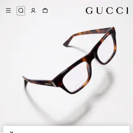
4
/
1