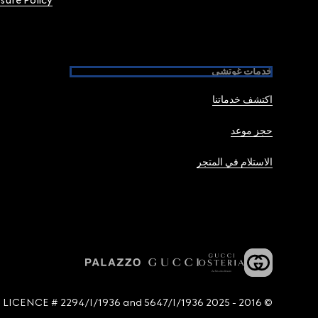
osure Policy
خدمات غوتشي
اكتشف خدماتنا
حجز موعد
الاستلام في المتجر
© 2016 - 2025 Guccio Gucci S.p.A. - All rights reserved. SIAE LICENCE # 2294/I/1936 and 5647/I/1936