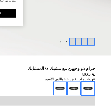
.لمزيد من المع
K
حزام ذو وجهين مع مشبك G المتشابك
€ 805
تنويعات
جلد بنقش GG باللون الأسود