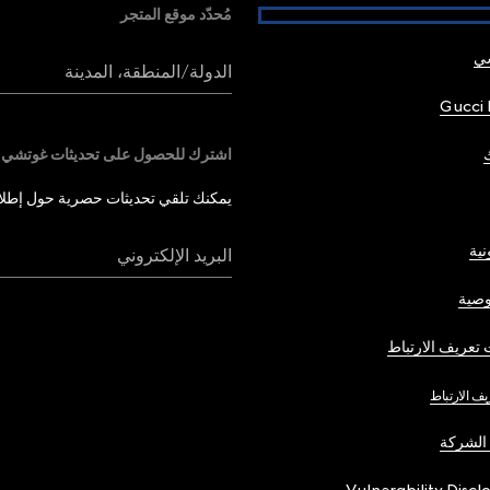
مُحدّد موقع المتجر
شي
الدولة/المنطقة، المدينة
Gucci 
اشترك للحصول على تحديثات غوتشي
يمكنك تلقي تحديثات حصرية حول إطلاق 
نية
البريد الإلكتروني
صية
تعريف الارتباط
يف الارتباط
الشركة