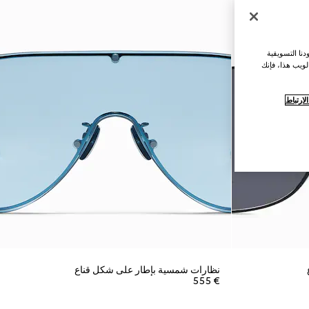
نا التسويقية
لويب هذا، فإنك
ارتباط
نظارات شمسية بإطار على شكل قناع
€ 555