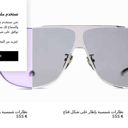
نستخدم ملف
نحن نستخدم ملف
والسماح لك بمش
توافق على شرو
.لمزيد من المع
K
نظارات شمسية بإطار على شكل قناع
نظارات شمسية بإ
€ 555
€ 555