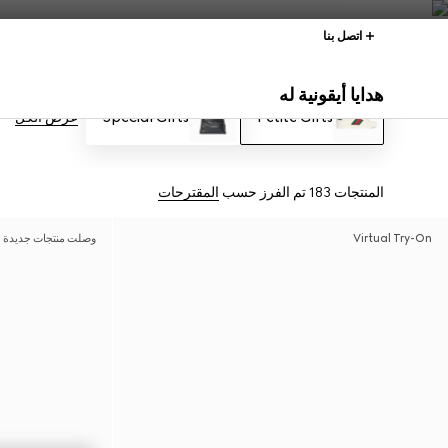
اتصل بنا
هدايا أيقونية له
Petite Gifts
Special Gifts
عرض الكل
المنتجات 183
تم الفرز حسب
المقترحات
Virtual Try-On
وصلت منتجات جديدة