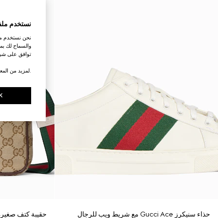
نستخدم ملف
نحن نستخدم ملف
والسماح لك بمش
توافق على شرو
.لمزيد من المع
K
حذاء سنيكرز Gucci Ace مع شريط ويب للرجال
حقيبة كتف صغيرة عبر 