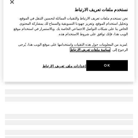
حزام ذو وجهين مع مشبك G المتشابك
نستخدم ملفات تعريف الارتباط
€ 550
نحن نستخدم ملفات تعريف الارتباط والتقنيات المماثلة لتحسين التنقل في الموقع،
تنويعات
قماش Supreme باللون الأسود وجلد
وتحليل استخدام الموقع، وتعزيز جهودنا التسويقية والسماح لك بمشاركة المحتوى
الخاص بنا على شبكات التواصل الاجتماعي الخاصة بك. وبالاستمرار في استخدام موقع
الويب هذا، فإنك توافق على شروط الاستخدام هذه.
.لمزيد من المعلومات حول هذه التقنيات واستخدامها على موقع الويب هذا، يُرجى
الرجوع إلى
سياسة ملفات تعريف الارتباط
OK
إعدادات ملف تعريف الارتباط