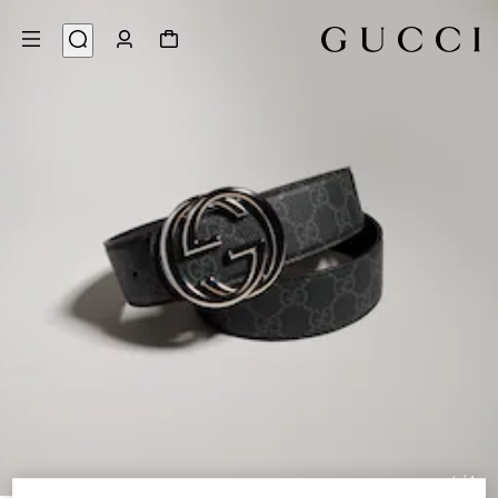
4
/
1