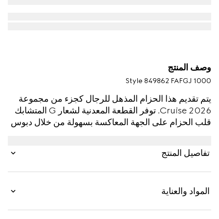
وصف المنتج
Style ‎849862 FAFGJ 1000
يتم تقديم هذا الحزام المذهل للرجال كجزء من مجموعة
Cruise 2026. توفر القطعة المعدنية لشعار G المتشابك
قلب الحزام على الجهة المعاكسة بسهولة من خلال دبوس
بسيط الاستخدام على المشبك. يرتقي التصميم بلمسة
نهائية بلون الروثينيوم مع مظهر برّاق بعض الشيء.
تفاصيل المنتج
المواد والعناية