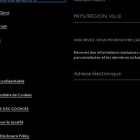
NS SUR LA SOCIETE
NOS BOUTIQUES
Gucci
PAYS/RÉGION, VILLE
brium
e
INSCRIVEZ-VOUS POUR SUIVRE L’A
Recevez des informations exclusives 
personnalisées et les dernières actua
Adresse électronique
Confidentialité
matière de Cookies
S DES COOKIES
sur la société
 Disclosure Policy