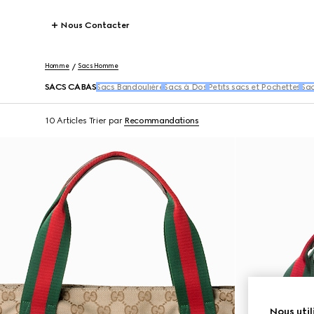
Nous Contacter
Homme
Sacs Homme
SACS CABAS
Sacs Bandoulière
Sacs à Dos
Petits sacs et Pochettes
Sac
10 Articles
Trier par
Recommandations
Nous util