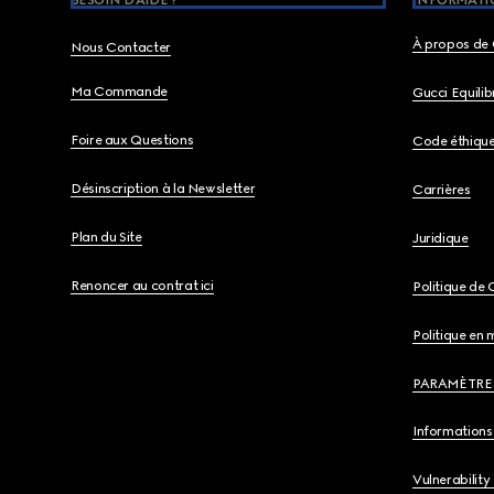
BESOIN D'AIDE ?
INFORMATIO
À propos de 
Nous Contacter
Ma Commande
Gucci Equili
Foire aux Questions
Code éthiqu
Désinscription à la Newsletter
Carrières
Plan du Site
Juridique
Renoncer au contrat ici
Politique de 
Politique en 
PARAMÈTRE
Informations 
Vulnerability