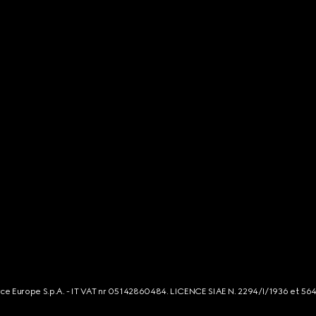
rce Europe S.p.A. - IT VAT nr 05142860484. LICENCE SIAE N. 2294/I/1936 et 56