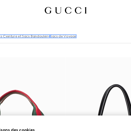
s Ceinture et Sacs Bandoulière
Sacs de Voyage
isons des cookies