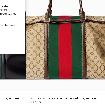
le site,
tre de
 acceptez les
nsulter notre
k moyen format
Sac de voyage GG avec bande Web moyen format
€ 2.500