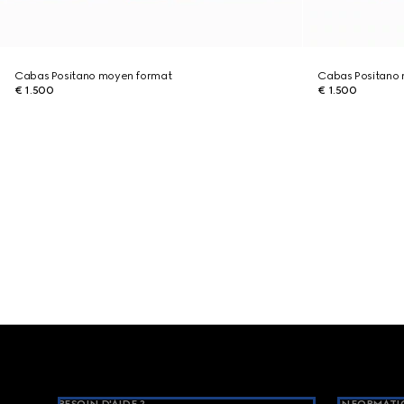
Cabas Positano moyen format
Cabas Positano
€ 1.500
€ 1.500
Footer