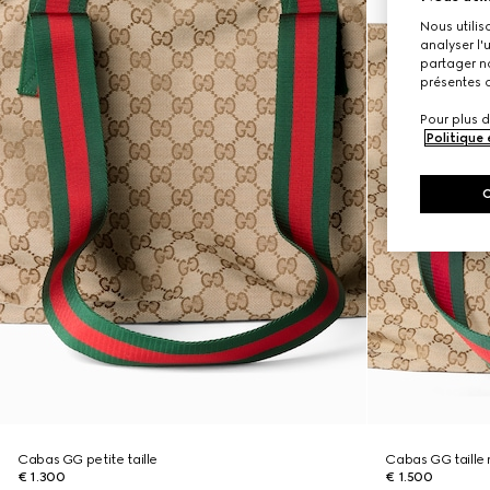
Nous utilis
analyser l'
partager no
présentes c
Pour plus d
Politique
Cabas GG petite taille
Cabas GG taille
€ 1.300
€ 1.500