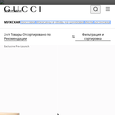
Женская одежда
МУЖСКАЯ
Кроссовки
Мокасины и обувь на шнуровке
Мюли
Босоножки
Шл
249 Товары
Отсортировано по:
Фильтрация и
Рекомендации
сортировка
Exclusive Pre-Launch