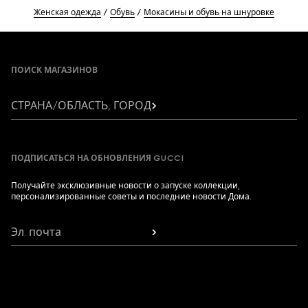
Женская одежда
Обувь
Мокасины и обувь на шнуровке
Footer
ПОИСК МАГАЗИНОВ
СТРАНА/ОБЛАСТЬ, ГОРОД
ПОДПИСАТЬСЯ НА ОБНОВЛЕНИЯ GUCCI
Получайте эксклюзивные новости о запуске коллекции,
персонализированные советы и последние новости Дома.
Эл. почта