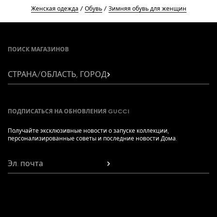
Женская одежда
Обувь
Зимняя обувь для женщин
Footer
ПОИСК МАГАЗИНОВ
СТРАНА/ОБЛАСТЬ, ГОРОД
ПОДПИСАТЬСЯ НА ОБНОВЛЕНИЯ GUCCI
Получайте эксклюзивные новости о запуске коллекции,
персонализированные советы и последние новости Дома.
Эл. почта