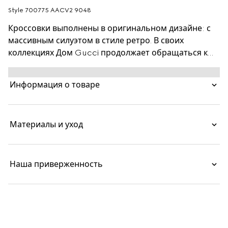
Style ‎700775 AACV2 9048
Кроссовки выполнены в оригинальном дизайне: с
массивным силуэтом в стиле ретро. В своих
коллекциях Дом Gucci продолжает обращаться к
другим эпохам, находя вдохновение в
повседневных вещах и представляя их в актуальных
Информация о товаре
интерпретациях. Модель выполнена из текстиля
GG Supreme белого и серого цветов. Мотив с
монограммой привносит в дизайн символику
Материалы и уход
бренда.
Наша приверженность