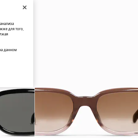
 анализа
кже для того,
олжая
на данном