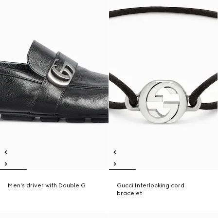
Men's driver with Double G
Gucci Interlocking cord
bracelet