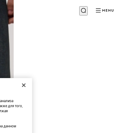
MENU
 анализа
кже для того,
олжая
на данном