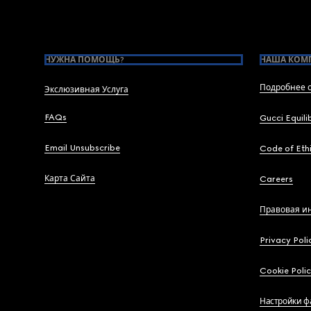
Footer
НУЖНА ПОМОЩЬ?
НАША КОМ
Подробнее о
Экслюзивная Услуга
FAQs
Gucci Equili
Email Unsubscribe
Code of Eth
Карта Сайта
Careers
Правовая и
Privacy Poli
Cookie Poli
Настройки ф