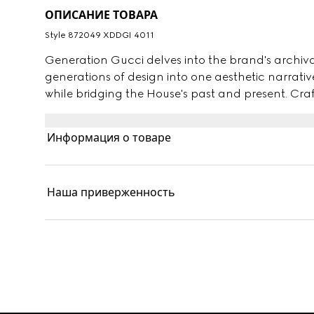
ОПИСАНИЕ ТОВАРА
Style ‎872049 XDDGI 4011
Generation Gucci delves into the brand's archiv
generations of design into one aesthetic narrativ
while bridging the House's past and present. Craf
cotton denim, these low-waist pants are defined 
an embossed Gucci leather label on the inside.
Информация о товаре
Наша приверженность