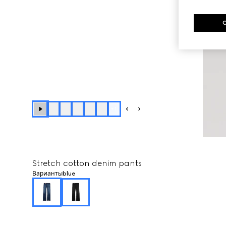
+
1
Stretch cotton denim pants
Варианты
blue