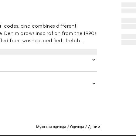
al codes, and combines different
e. Denim draws inspiration from the 1990s
ted from washed, certified stretch
by minimal welt pockets on the front and
Мужская одежда
Одежда
Деним