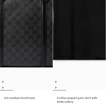
GG medium briefcase
Cotton piquet polo shirt with
embroidery