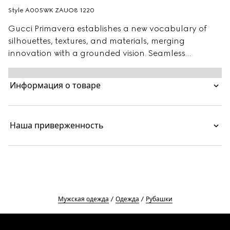
Style ‎A005WK ZAUO8 1220
Gucci Primavera establishes a new vocabulary of
silhouettes, textures, and materials, merging
innovation with a grounded vision. Seamless
construction and concealed zip fastenings reflect
modern design techniques that redefine a new wave
Информация о товаре
of menswear pieces with a lighter feel and a
minimalist silhouette. Crafted from GG cotton
poplin, this zip shirt is finished with a point collar and
Наша приверженность
a rounded hem.
Мужская одежда
Одежда
Рубашки
Footer