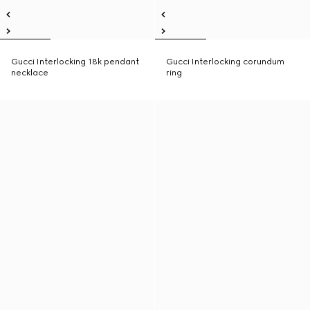
Gucci Interlocking 18k pendant
Gucci Interlocking corundum
necklace
ring