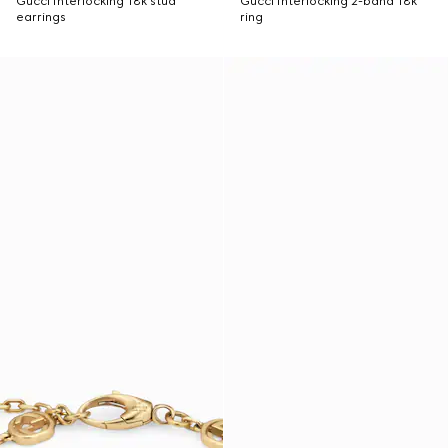
Gucci Interlocking 18k stud
Gucci Interlocking 2-band 18k
earrings
ring