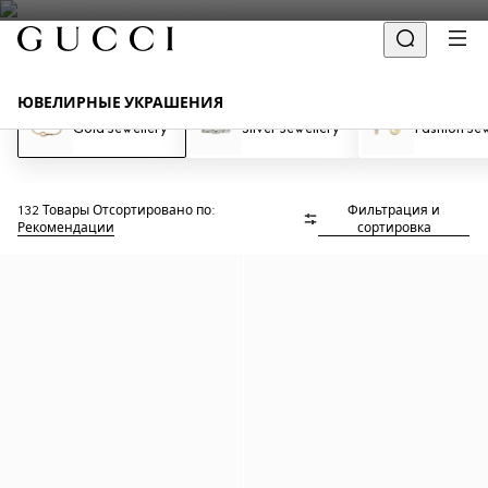
ЮВЕЛИРНЫЕ УКРАШЕНИЯ
Gold Jewellery
Silver Jewellery
Fashion Jew
132 Товары
Отсортировано по:
Фильтрация и
Рекомендации
сортировка