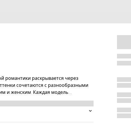
ной романтики раскрывается через
ттенки сочетаются с разнообразными
им и женским. Каждая модель
и, поскольку может сочетаться с
 создания многослойных образов.
двеской в виде планки с бриллиантовым