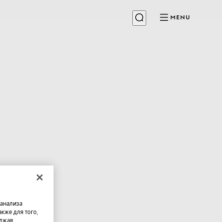
MENU
 анализа
кже для того,
олжая