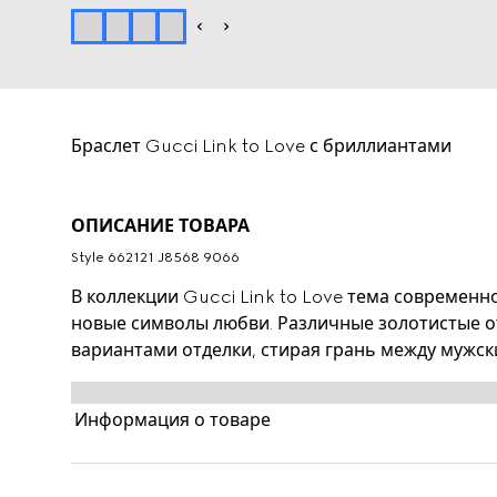
Браслет Gucci Link to Love с бриллиантами
ОПИСАНИЕ ТОВАРА
Style ‎662121 J8568 9066
В коллекции Gucci Link to Love тема современ
новые символы любви. Различные золотистые о
вариантами отделки, стирая грань между мужск
призывает к самовыражению и индивидуальност
различными изделиями или использоваться для
Информация о товаре
Браслет из белого золота 18 карат дополнен по
паве.