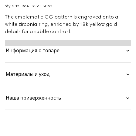
Style ‎325964 J85V5 8062
The emblematic GG pattern is engraved onto a
white zirconia ring, enriched by 18k yellow gold
details for a subtle contrast.
Информация о товаре
Материалы и уход
Наша приверженность