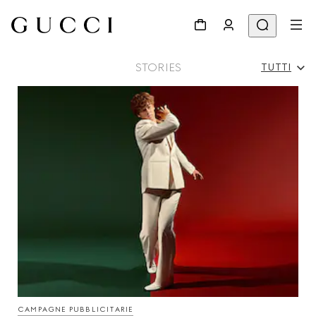
STORIES
TUTTI
Tutti
Campagne Pubblicitarie
Persone Ed Eventi
Sfilate
CAMPAGNE PUBBLICITARIE