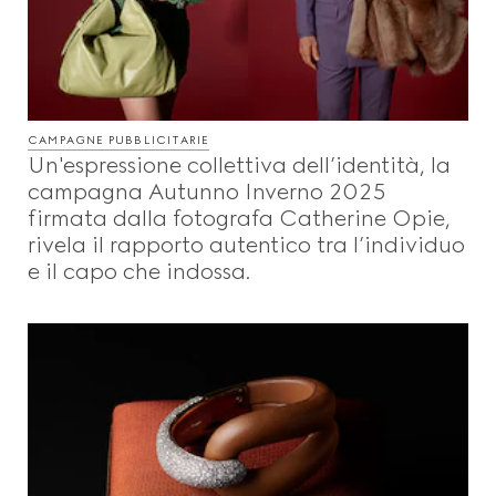
CAMPAGNE PUBBLICITARIE
Un'espressione collettiva dell’identità, la
campagna Autunno Inverno 2025
firmata dalla fotografa Catherine Opie,
rivela il rapporto autentico tra l’individuo
e il capo che indossa.