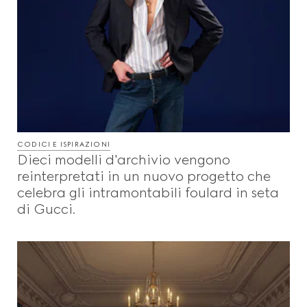
CODICI E ISPIRAZIONI
Dieci modelli d'archivio vengono
reinterpretati in un nuovo progetto che
celebra gli intramontabili foulard in seta
di Gucci.