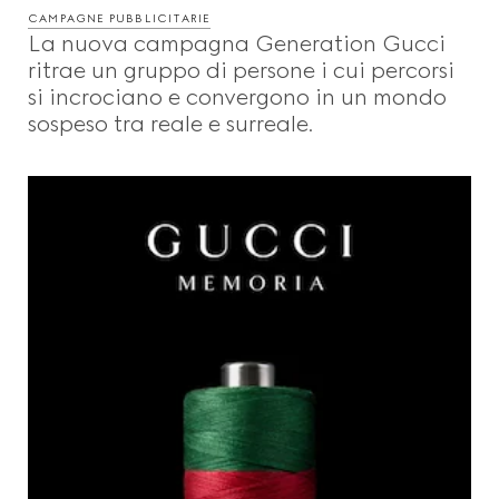
CAMPAGNE PUBBLICITARIE
La nuova campagna Generation Gucci
ritrae un gruppo di persone i cui percorsi
si incrociano e convergono in un mondo
sospeso tra reale e surreale.