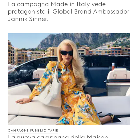
La campagna Made in Italy vede
Beauty
protagonista il Global Brand Ambassador
Jannik Sinner.
Video
Codici E Ispirazioni
Gucci Equilibrium
Making Of
CHIUDI
CAMPAGNE PUBBLICITARIE
La nuova campagna della Maison