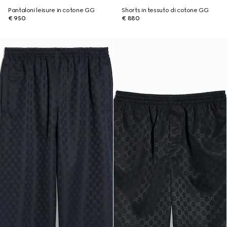
Pantaloni leisure in cotone GG
Shorts in tessuto di cotone GG
€ 950
€ 880