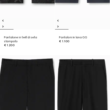
Pantalone in twill di seta
Pantaloni in lana GG
stampato
€ 1.100
€ 1.200
Runway
Runway