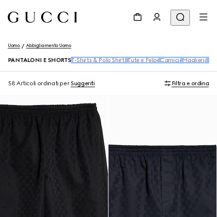
Uomo
Abbigliamento Uomo
PANTALONI E SHORTS
T-Shirts & Polo Shirts
Tute e Felpe
Camicie
Maglieria
De
58 Articoli
ordinati per
Suggeriti
Filtra e ordina