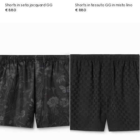
Shorts in seta jacquard GG
Shorts in tessuto GG in misto lino
€ 880
€ 880