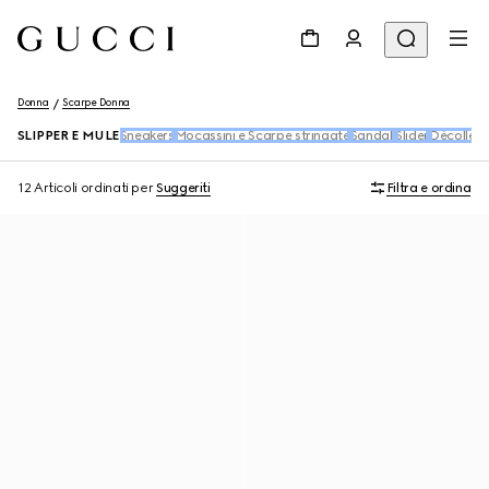
Donna
Scarpe Donna
SLIPPER E MULE
Sneakers
Mocassini e Scarpe stringate
Sandali
Slider
Décolleté
12 Articoli
ordinati per
Suggeriti
Filtra e ordina