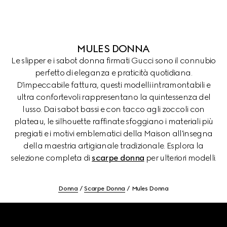
MULES DONNA
Le slipper e i sabot donna firmati Gucci sono il connubio
perfetto di eleganza e praticità quotidiana.
D'impeccabile fattura, questi modelli intramontabili e
ultra confortevoli rappresentano la quintessenza del
lusso. Dai sabot bassi e con tacco agli zoccoli con
plateau, le silhouette raffinate sfoggiano i materiali più
pregiati e i motivi emblematici della Maison all'insegna
della maestria artigianale tradizionale. Esplora la
selezione completa di
scarpe donna
per ulteriori modelli.
Donna
Scarpe Donna
Mules Donna
Footer