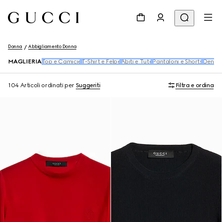
Donna
Abbigliamento Donna
MAGLIERIA
Top e Camicie
T-Shirt e Felpe
Abiti e Tute
Pantaloni e Shorts
Denim
104 Articoli
ordinati per
Suggeriti
Filtra e ordina