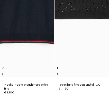
Maglia in seta e cashmere extra
Top in lana fine con cristalli GG
fine
€ 1.190
€ 1.100