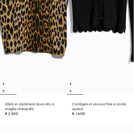
Abito in cashmere lavorato a
Cardigan in viscosa fine a coste
maglia stampato
opaca
€ 2.500
€ 1.600