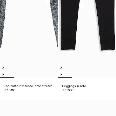
Top corto in viscosa lamé stretch
Leggings in seta
€ 1.500
€ 1.200