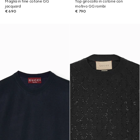
Maglia in fine cotone GG
Top girocollo in cotone con
jacquard
motivo GG rombi
€ 690
€ 790