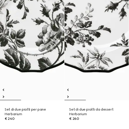
Set di due piatti per pane
Set di due piatti da dessert
Herbarium
Herbarium
€ 240
€ 260