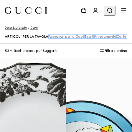
Décor & Lifestyle
Decor
ARTICOLI PER LA TAVOLA
Accessori per la Casa
Tessili
Arredamento
Carte da 
53 Articoli
ordinati per
Suggeriti
Filtra e ordina