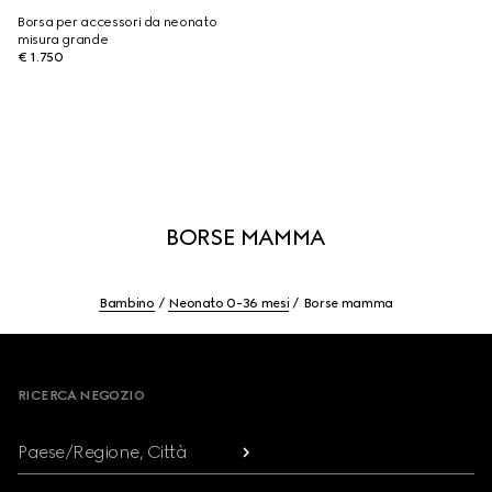
Borsa per accessori da neonato
misura grande
€ 1.750
BORSE MAMMA
Bambino
Neonato 0-36 mesi
Borse mamma
Footer
RICERCA NEGOZIO
Paese/Regione, Città