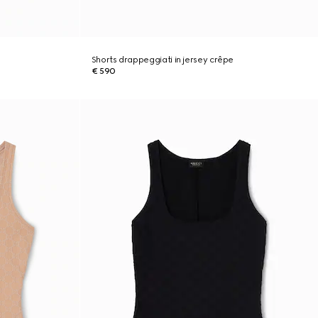
Shorts drappeggiati in jersey crêpe
€ 590