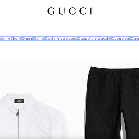
loni e Shorts
Denim
Gonne
Costumi da bagno
Cappotti e giacche
Outerwear
Capi 