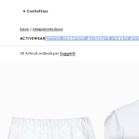
Contattaci
Donna
Abbigliamento Donna
ACTIVEWEAR
Maglieria
Top e Camicie
T-Shirt e Felpe
Abiti e tute
Panta
38 Articoli
ordinati per
Suggeriti