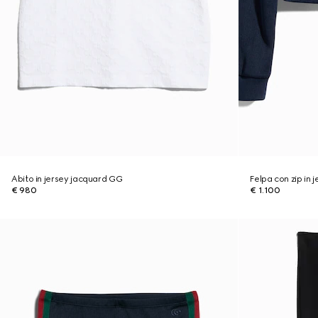
Abito in jersey jacquard GG
Felpa con zip in
€ 980
€ 1.100