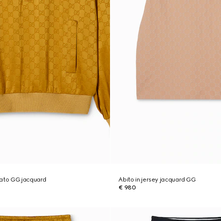
tato GG jacquard
Abito in jersey jacquard GG
€ 980