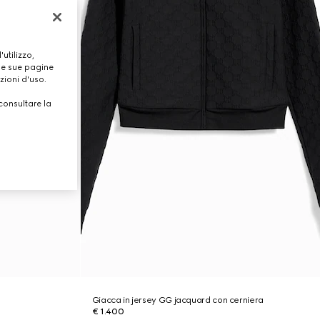
utilizzo,
lle sue pagine
zioni d'uso.
consultare la
Giacca in jersey GG jacquard con cerniera
€ 1.400