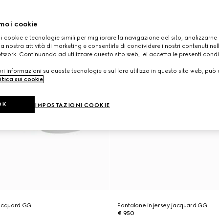
mo i cookie
 i cookie e tecnologie simili per migliorare la navigazione del sito, analizzarne l'
a nostra attività di marketing e consentirle di condividere i nostri contenuti ne
etwork. Continuando ad utilizzare questo sito web, lei accetta le presenti condi
i informazioni su queste tecnologie e sul loro utilizzo in questo sito web, può 
itica sui cookie
.
OK
IMPOSTAZIONI COOKIE
 jacquard GG
Pantalone in jersey jacquard GG
€ 950