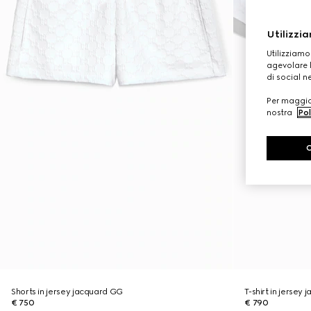
Utilizzia
Utilizziamo
agevolare l
di social n
Per maggior
nostra
Pol
Shorts in jersey jacquard GG
T-shirt in jersey
€ 750
€ 790