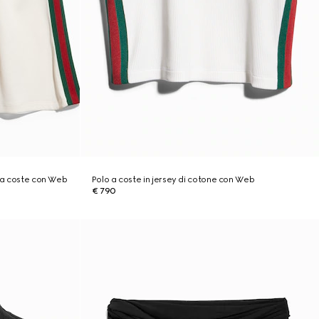
e a coste con Web
Polo a coste in jersey di cotone con Web
€ 790