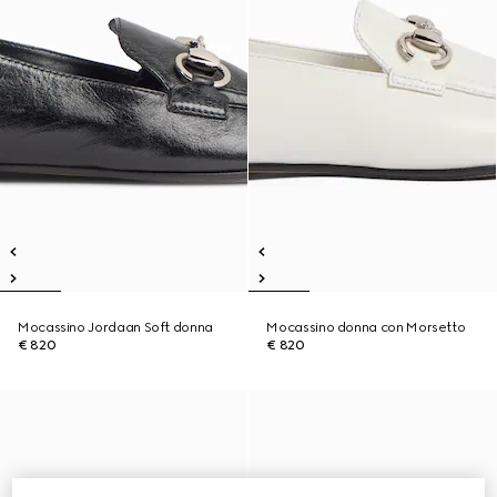
Mocassino Jordaan Soft donna
Mocassino donna con Morsetto
€ 820
€ 820