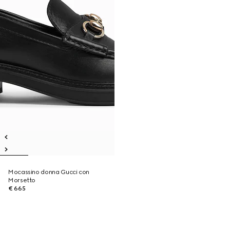
Mocassino donna Gucci con
Morsetto
€ 665