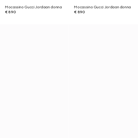
Mocassino Gucci Jordaan donna
Mocassino Gucci Jordaan donna
€ 890
€ 890