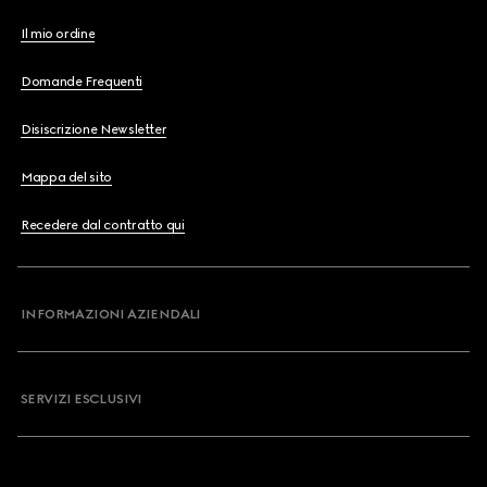
Il mio ordine
Domande Frequenti
Disiscrizione Newsletter
Mappa del sito
Recedere dal contratto qui
INFORMAZIONI AZIENDALI
SERVIZI ESCLUSIVI