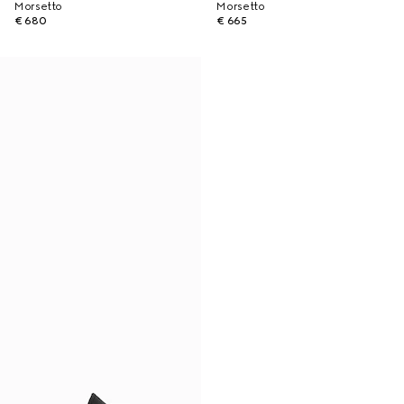
Morsetto
Morsetto
€ 680
€ 665