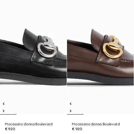
Mocassino donna Boulevard
Mocassino donna Boulevard
€ 920
€ 920