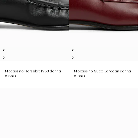
Mocassino Horsebit 1953 donna
Mocassino Gucci Jordaan donna
€ 890
€ 890