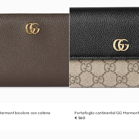
Marmont bicolore con catena
Portafoglio continental GG Marmont
€ 560