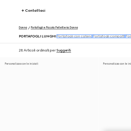
Contattaci
Donna
Portafogli e Piccola Pelletteria Donna
PORTAFOGLI LUNGHI
Portafogli con catena
Portafogli compatti
Por
28 Articoli
ordinati per
Suggeriti
Personalizza con le iniziali
Personalizza con le ini