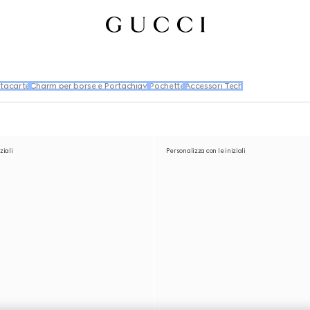
tacarte
Charm per borse e Portachiavi
Pochette
Accessori Tech
ziali
Personalizza con le iniziali