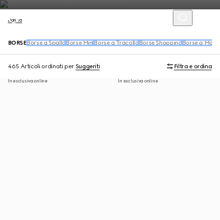
Donna
BORSE
Borse a Spalla
Borse Mini
Borse a Tracolla
Borse Shopping
Borse a Man
465 Articoli
ordinati per
Suggeriti
Filtra e ordina
In esclusiva online
In esclusiva online