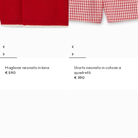
Maglione neonato in lana
Shorts neonato in cotone a
€ 590
quadretti
€ 390