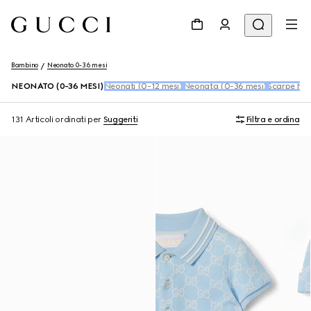
Bambino
Neonato 0-36 mesi
NEONATO (0-36 MESI)
Neonati (0-12 mesi)
Neonata (0-36 mesi)
Scarpe Ne
131 Articoli
ordinati per
Suggeriti
Filtra e ordina