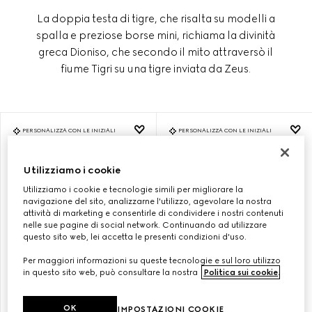
La doppia testa di tigre, che risalta su modelli a
spalla e preziose borse mini, richiama la divinità
greca Dioniso, che secondo il mito attraversò il
fiume Tigri su una tigre inviata da Zeus.
PERSONALIZZA CON LE INIZIALI
PERSONALIZZA CON LE INIZIALI
Utilizziamo i cookie
Utilizziamo i cookie e tecnologie simili per migliorare la
navigazione del sito, analizzarne l'utilizzo, agevolare la nostra
attività di marketing e consentirle di condividere i nostri contenuti
nelle sue pagine di social network. Continuando ad utilizzare
questo sito web, lei accetta le presenti condizioni d'uso.
Per maggiori informazioni su queste tecnologie e sul loro utilizzo
in questo sito web, può consultare la nostra
Politica sui cookie
.
BORSA A SPALLA DIONYSUS
BORSA A SPALLA DIONYSUS
OK
IMPOSTAZIONI COOKIE
MISURA PICCOLA
MISURA PICCOLA