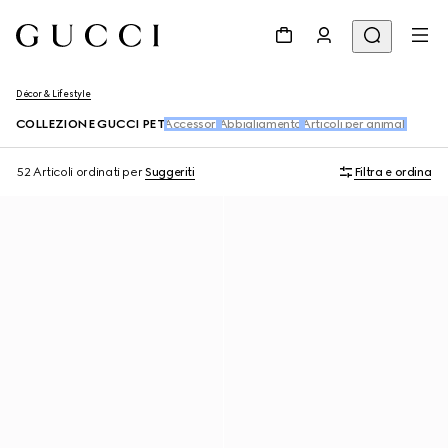
Décor & Lifestyle
COLLEZIONE GUCCI PET
Accessori
Abbigliamento
Articoli per animali
52 Articoli
ordinati per
Suggeriti
Filtra e ordina