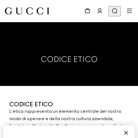
CODICE ETICO
CODICE ETICO
L’etica rappresenta un elemento centrale del nostro
modo di operare e della nostra cultura aziendale,
fondata sull’integrità. Per Kering rappresenta un forte
impegno morale nonché un elemento di affidabilità