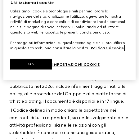
Utilizziamo i cookie
indispensabile per la crescita sostenibile del business.
Questa cultura si fonda sul rispetto delle leggi e dei
Utilizziamo i cookie e tecnologie simili per migliorare la
navigazione del sito, analizzarne l'utilizzo, agevolare la nostra
regolamenti, oltre che sull’impegno quotidiano di
attività di marketing e consentirle di condividere i nostri contenuti
ciascun dipendente verso i valori del Gruppo. Kering
nelle sue pagine di social network. Continuando ad utilizzare
questo sito web, lei accetta le presenti condizioni d'uso.
adotta una politica di tolleranza zero nei confronti della
corruzione e di qualsiasi violazione dei principi di
Per maggiori informazioni su queste tecnologie e sul loro utilizzo
integrità.
in questo sito web, può consultare la nostra
Politica sui cookie
.
Dal 2005, sulla scia della Carta Etica adottata nel 1996,
il Codice Etico di Kering definisce i principi fondamentali
OK
IMPOSTAZIONI COOKIE
che costituiscono il quadro di riferimento e guidano le
nostre azioni quotidiane. La versione aggiornata,
pubblicata nel 2026, include riferimenti aggiornati alle
policy, alle procedure del Gruppo e alla piattaforma di
whistleblowing. Il documento è disponibile in 17 lingue.
Il Codice
delinea in modo chiaro le aspettative nei
confronti di tutti i dipendenti, sia nello svolgimento delle
attività professionali sia nelle relazioni con gli
stakeholder. È concepito come una guida pratica,