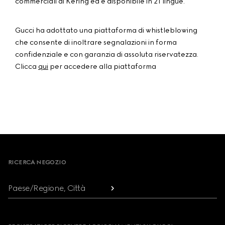
commerciali di Kering ed è disponibile in 21 lingue.
Gucci ha adottato una piattaforma di whistleblowing
che consente di inoltrare segnalazioni in forma
confidenziale e con garanzia di assoluta riservatezza.
Clicca
qui
per accedere alla piattaforma
Footer
RICERCA NEGOZIO
Paese/Regione, Città